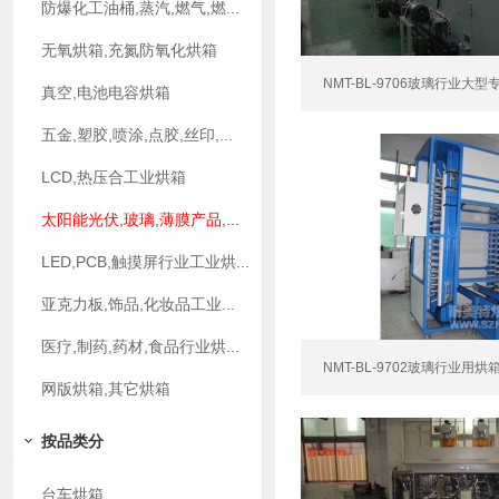
防爆化工油桶,蒸汽,燃气,燃...
无氧烘箱,充氮防氧化烘箱
NMT-BL-9706玻璃行业大
真空,电池电容烘箱
五金,塑胶,喷涂,点胶,丝印,...
LCD,热压合工业烘箱
太阳能光伏,玻璃,薄膜产品,...
LED,PCB,触摸屏行业工业烘...
亚克力板,饰品,化妆品工业...
医疗,制药,药材,食品行业烘...
NMT-BL-9702玻璃行业用烘
网版烘箱,其它烘箱
按品类分
台车烘箱