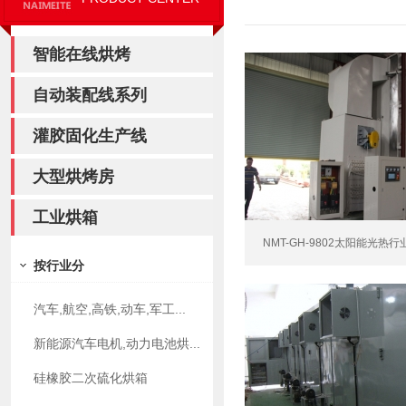
智能在线烘烤
自动装配线系列
灌胶固化生产线
大型烘烤房
工业烘箱
NMT-GH-9802太阳能光热行
按行业分
汽车,航空,高铁,动车,军工...
新能源汽车电机,动力电池烘...
硅橡胶二次硫化烘箱