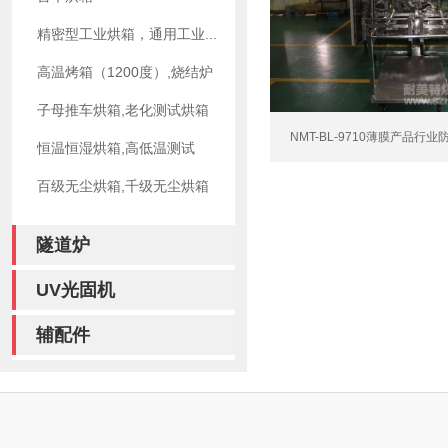
精密型工业烘箱，通用工业...
高温烤箱（1200度）,烧结炉
子母推车烘箱,老化测试烘箱
NMT-BL-9710薄膜产品行业
恒温恒湿烘箱,高低温测试
百级无尘烘箱,千级无尘烘箱
隧道炉
UV光固机
辅配件