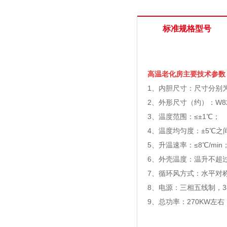
标准规格型号
高温老化房主要技术参数
1、内胆尺寸：尺寸分别为W7
2、外形尺寸（约）：W8250
3、温度范围：≤±1℃；
4、温度均匀度：±5℃之
5、升温速率：≤8℃/min
6、外壳温度：温升不超
7、循环风方式：水平对
8、电源：三相五线制，38
9、总功率：270KW左右